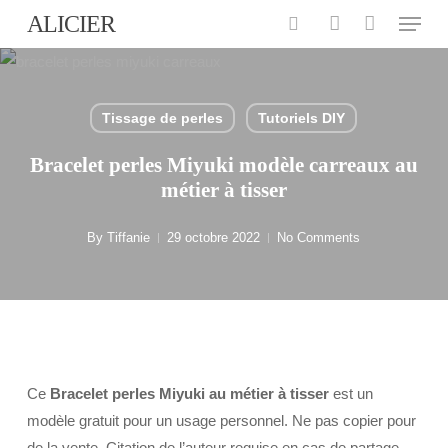
Menu
Skip
ALICIER
to
search
account
main
content
Tissage de perles
Tutoriels DIY
Bracelet perles Miyuki modèle carreaux au
métier à tisser
By
Tiffanie
29 octobre 2022
No Comments
Ce
Bracelet perles Miyuki au métier à tisser
est un
modèle gratuit pour un usage personnel. Ne pas copier pour
de la vente. Citation de l’auteur requise en cas de partage.