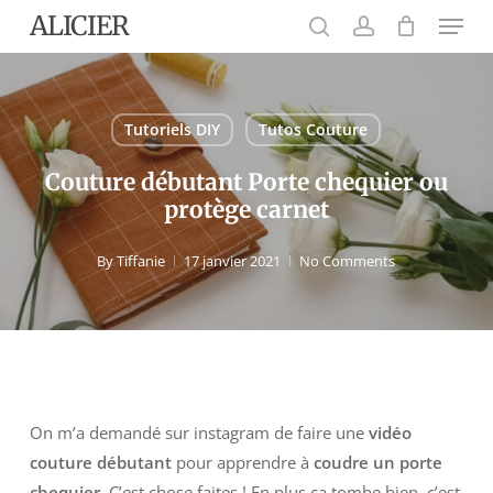
Menu
Skip
ALICIER
to
search
account
main
content
Tutoriels DIY
Tutos Couture
Couture débutant Porte chequier ou
protège carnet
By
Tiffanie
17 janvier 2021
No Comments
On m’a demandé sur instagram de faire une
vidéo
couture débutant
pour apprendre à
coudre un porte
chequier
. C’est chose faites ! En plus ça tombe bien, c’est