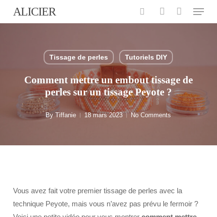
Menu
Skip
ALICIER
to
search
account
main
content
Tissage de perles
Tutoriels DIY
Comment mettre un embout tissage de
perles sur un tissage Peyote ?
By
Tiffanie
18 mars 2023
No Comments
Vous avez fait votre premier tissage de perles avec la
technique Peyote, mais vous n’avez pas prévu le fermoir ?
Voici une petite vidéo pour vous montrer
comment mettre