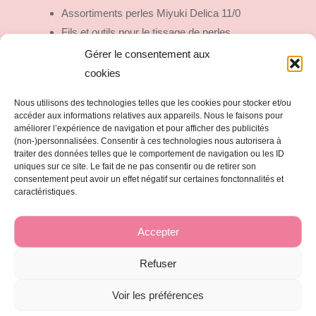
Assortiments perles Miyuki Delica 11/0
Fils et outils pour le tissage de perles
Fermoirs et Embouts de tissage
Gérer le consentement aux
Fils Mizuhiki
cookies
Colles et Vernis
Nous utilisons des technologies telles que les cookies pour stocker et/ou
Outils Trop Mignons
accéder aux informations relatives aux appareils. Nous le faisons pour
Bijoux fait main
améliorer l’expérience de navigation et pour afficher des publicités
(non-)personnalisées. Consentir à ces technologies nous autorisera à
traiter des données telles que le comportement de navigation ou les ID
uniques sur ce site. Le fait de ne pas consentir ou de retirer son
consentement peut avoir un effet négatif sur certaines fonctonnalités et
Mentions légales et Politique de confidentialité
caractéristiques.
Conditions Générales de Vente
Politique de cookies (UE)
Accepter
Exercer mon droit de rétractation
Refuser
© 2025 Alicier. Tous droits réservés. Merci de ne pas utiliser
Voir les préférences
mes photos et mes créations sans autorisation. Certains