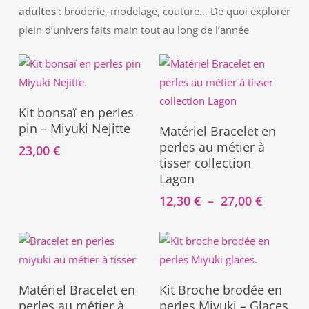
adultes
: broderie, modelage, couture… De quoi explorer
plein d’univers faits main tout au long de l’année
Ajouter Au Panier
Kit bonsaï en perles
Ce
Choix Des Options
pin – Miyuki Nejitte
Matériel Bracelet en
produit
perles au métier à
23,00
€
a
tisser collection
plusieurs
Lagon
variations.
Plage
12,30
€
–
27,00
€
Les
de
prix :
options
12,30 €
peuvent
à
être
27,00 €
Ce
Choix Des Options
Ajouter Au Panier
choisies
Matériel Bracelet en
Kit Broche brodée en
produit
perles au métier à
perles Miyuki – Glaces
sur