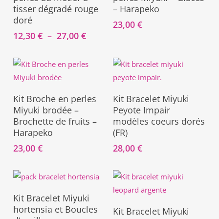
a
tisser dégradé rouge
– Harapeko
la
plusieurs
doré
page
23,00
€
variations.
Plage
12,30
€
–
27,00
€
du
Les
de
produit
prix :
options
12,30 €
peuvent
à
être
27,00 €
Ajouter Au Panier
Ajouter Au Panier
choisies
Kit Broche en perles
Kit Bracelet Miyuki
Miyuki brodée –
Peyote Impair
sur
Brochette de fruits –
modèles coeurs dorés
la
Harapeko
(FR)
page
23,00
€
28,00
€
du
produit
Ajouter Au Panier
Kit Bracelet Miyuki
Ajouter Au Panier
hortensia et Boucles
Kit Bracelet Miyuki