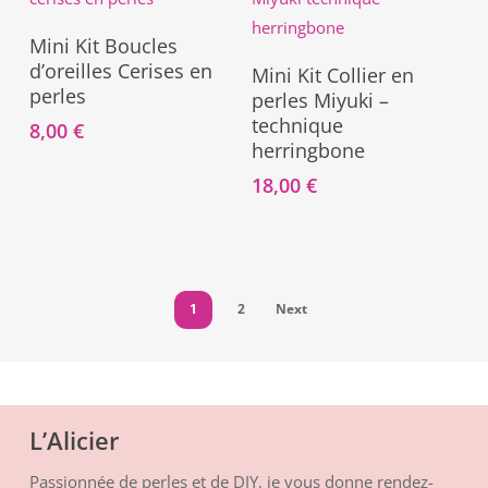
Ajouter Au Panier
Mini Kit Boucles
Ce
Choix Des Options
d’oreilles Cerises en
Mini Kit Collier en
produit
perles
perles Miyuki –
a
technique
8,00
€
plusieurs
herringbone
variations.
18,00
€
Les
options
peuvent
être
1
2
Next
choisies
sur
la
page
L’Alicier
du
produit
Passionnée de perles et de DIY, je vous donne rendez-