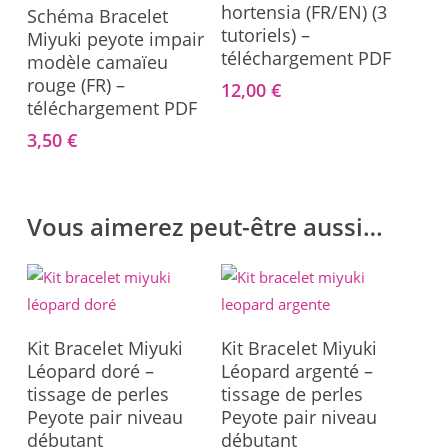
Ajouter Au Panier
hortensia (FR/EN) (3
Schéma Bracelet
tutoriels) –
Miyuki peyote impair
téléchargement PDF
modèle camaïeu
rouge (FR) –
12,00
€
téléchargement PDF
3,50
€
Vous aimerez peut-être aussi…
Ajouter Au Panier
Ajouter Au Panier
Kit Bracelet Miyuki
Kit Bracelet Miyuki
Léopard doré –
Léopard argenté –
tissage de perles
tissage de perles
Peyote pair niveau
Peyote pair niveau
débutant
débutant