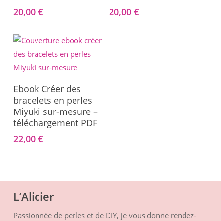
20,00
€
20,00
€
Ajouter Au Panier
Ebook Créer des
bracelets en perles
Miyuki sur-mesure –
téléchargement PDF
22,00
€
L’Alicier
Passionnée de perles et de DIY, je vous donne rendez-