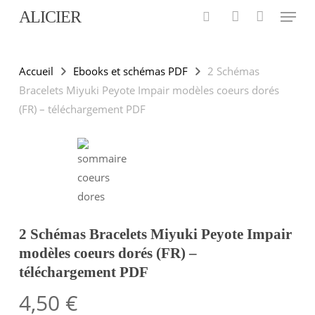
Menu
Skip
ALICIER
to
search
account
main
content
Accueil
Ebooks et schémas PDF
2 Schémas
Bracelets Miyuki Peyote Impair modèles coeurs dorés
(FR) – téléchargement PDF
2 Schémas Bracelets Miyuki Peyote Impair
modèles coeurs dorés (FR) –
téléchargement PDF
4,50
€