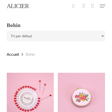
Menu
Skip
ALICIER
to
search
account
main
content
Bohin
Accueil
Bohin