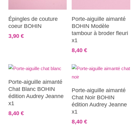
Ajouter Au Panier
Ajouter Au Panier
Épingles de couture
Porte-aiguille aimanté
coeur BOHIN
BOHIN Modèle
tambour à broder fleuri
3,90
€
x1
8,40
€
Ajouter Au Panier
Porte-aiguille aimanté
Ajouter Au Panier
Chat Blanc BOHIN
Porte-aiguille aimanté
édition Audrey Jeanne
Chat Noir BOHIN
x1
édition Audrey Jeanne
x1
8,40
€
8,40
€