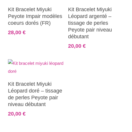
27,00 €
Ajouter Au Panier
Ajouter Au Panier
être
du
Kit Bracelet Miyuki
Kit Bracelet Miyuki
choisies
produit
Peyote Impair modèles
Léopard argenté –
coeurs dorés (FR)
tissage de perles
sur
Peyote pair niveau
la
28,00
€
débutant
page
20,00
€
du
produit
Ajouter Au Panier
Kit Bracelet Miyuki
Léopard doré – tissage
de perles Peyote pair
niveau débutant
20,00
€