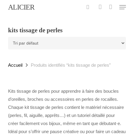
Menu
Skip
ALICIER
to
search
account
main
content
kits tissage de perles
Accueil
Produits identifiés “kits tissage de perles”
Kits tissage de perles pour apprendre à faire des boucles
d’oreilles, broches ou accessoires en perles de rocailles.
Chaque kit tissage de perles contient le matériel nécessaire
(perles, fil, aiguille, apprêts…) et un tutoriel détaillé pour
créer facilement vos bijoux, même en tant que débutant·e.
Idéal pour s’offrir une pause créative ou pour faire un cadeau