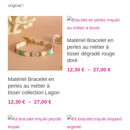
original !
Ce
Choix Des Options
Matériel Bracelet en
produit
perles au métier à
a
tisser dégradé rouge
plusieurs
doré
variations.
Plage
12,30
€
–
27,00
€
Ce
Les
de
Choix Des Options
Matériel Bracelet en
prix :
produit
options
perles au métier à
12,30 €
a
peuvent
tisser collection Lagon
à
plusieurs
être
27,00 €
Plage
12,30
€
–
27,00
€
variations.
choisies
de
Les
sur
prix :
12,30 €
options
la
à
peuvent
page