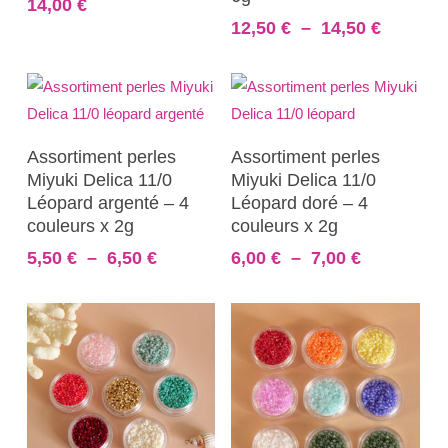
14,00
€
variations.
Plage
12,50
€
–
14,50
€
Les
de
prix :
options
12,50 €
peuvent
à
être
14,50 €
Ce
Ce
Choix Des Options
Choix Des Options
choisies
Assortiment perles
Assortiment perles
produit
produit
Miyuki Delica 11/0
Miyuki Delica 11/0
sur
a
a
Léopard argenté – 4
Léopard doré – 4
la
plusieurs
plusieurs
couleurs x 2g
couleurs x 2g
page
variations.
variations.
Plage
Plage
5,50
€
–
6,50
€
6,00
€
–
7,00
€
du
Les
Les
de
de
produit
prix :
prix :
options
options
5,50 €
6,00 €
peuvent
peuvent
à
à
être
être
6,50 €
7,00 €
choisies
choisies
sur
sur
la
la