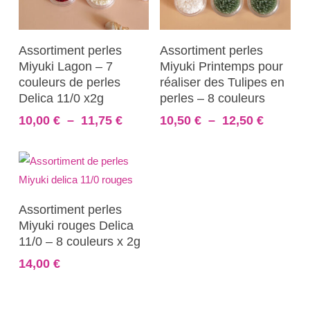
page
page
du
du
Ce
Ce
Choix Des Options
Choix Des Options
produit
produit
Assortiment perles
Assortiment perles
produit
produit
Miyuki Lagon – 7
Miyuki Printemps pour
a
a
couleurs de perles
réaliser des Tulipes en
plusieurs
plusieurs
Delica 11/0 x2g
perles – 8 couleurs
variations.
variations.
Plage
Plage
10,00
€
–
11,75
€
10,50
€
–
12,50
€
Les
Les
de
de
prix :
prix :
options
options
10,00 €
10,50 €
peuvent
peuvent
à
à
être
être
11,75 €
12,50 €
Ajouter Au Panier
choisies
choisies
Assortiment perles
Miyuki rouges Delica
sur
sur
11/0 – 8 couleurs x 2g
la
la
page
14,00
€
page
du
du
produit
produit