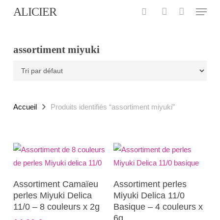
Menu
Skip
ALICIER
to
search
account
main
content
assortiment miyuki
Accueil
Produits identifiés “assortiment miyuki”
Ce
Ajouter Au Panier
Choix Des Options
Assortiment Camaïeu
Assortiment perles
produit
perles Miyuki Delica
Miyuki Delica 11/0
a
11/0 – 8 couleurs x 2g
Basique – 4 couleurs x
plusieurs
6g